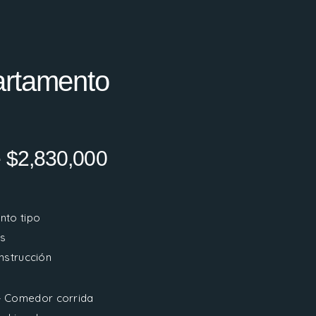
rtamento
 $2,830,000
to tipo
es
nstrucción
– Comedor corrida