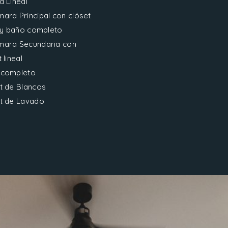
a Lineal
ara Principal con clóset
l y baño completo
ara Secundaria con
 lineal
 completo
t de Blancos
t de Lavado