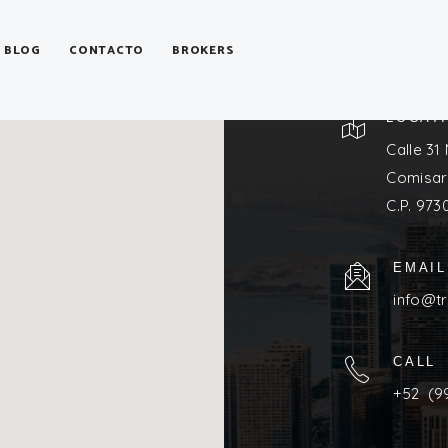
OFICIN
BLOG
CONTACTO
BROKERS
LOCAT
Calle 31
Comisarí
C.P. 973
EMAIL
info@tr
CALL
+52 (9