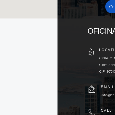
Co
OFICIN
LOCAT
Calle 31
Comisarí
C.P. 973
EMAIL
info@tr
CALL