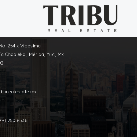
A
ION
 No. 254 x Vigésima
a Chablekal, Mérida, Yuc., Mx.
02
iburealestate.mx
99) 250 8536