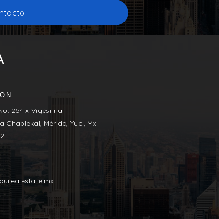
ntacto
A
ION
 No. 254 x Vigésima
a Chablekal, Mérida, Yuc., Mx.
02
iburealestate.mx