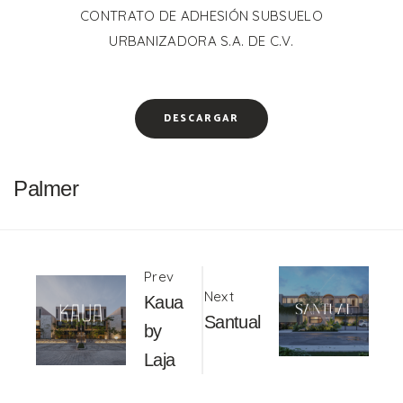
CONTRATO DE ADHESIÓN SUBSUELO
URBANIZADORA S.A. DE C.V.
DESCARGAR
Palmer
Portfolio
Prev
Next
Kaua
Santual
navigation
by
Laja