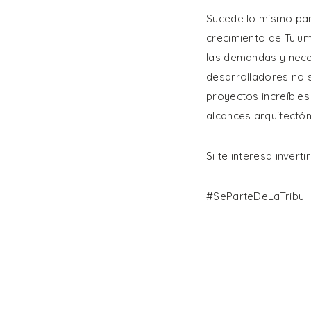
Sucede lo mismo para
crecimiento de Tulum
las demandas y neces
desarrolladores no 
proyectos increíbles 
alcances arquitectón
Si te interesa invert
#SeParteDeLaTribu