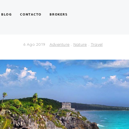
BLOG
CONTACTO
BROKERS
momento de invertir en T
6 Ago 2019
Adventure
.
Nature
.
Travel