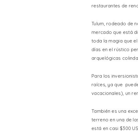
restaurantes de reno
Tulum, rodeado de na
mercado que está di
toda la magia que el 
días en el rústico p
arquelógicas colindan
Para los inversionis
raíces, ya que pued
vacacionales), un re
También es una excel
terreno en una de l
está en casi $300 US