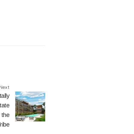
Next
ally
tate
 the
ribe