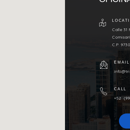
LOCAT
Calle 31
Comisarí
C.P. 973
EMAIL
info@tr
CALL
+52 (99