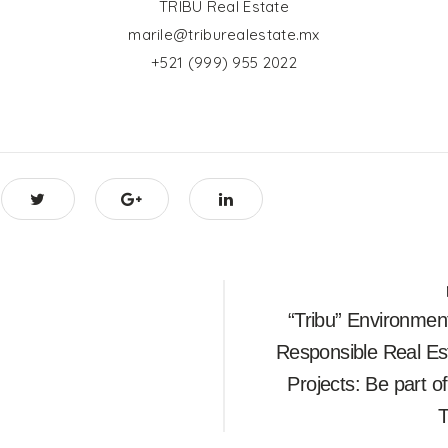
TRIBU Real Estate
marile@triburealestate.mx
+521 (999) 955 2022
“Tribu” Environment
on
Responsible Real Es
Projects: Be part of
T