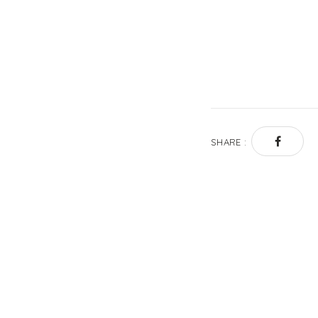
SHARE :
Post
navigati