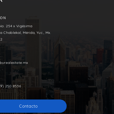
ION
 No. 254 x Vigésima
a Chablekal, Mérida, Yuc., Mx.
02
iburealestate.mx
9) 250 8536
Contacto