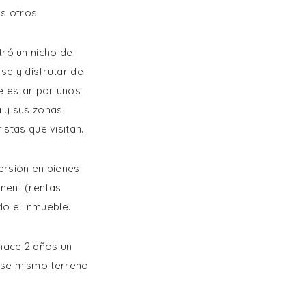
s otros.
tró un nicho de
e y disfrutar de
de estar por unos
a y sus zonas
istas que visitan.
versión en bienes
ment (rentas
o el inmueble.
 hace 2 años un
ese mismo terreno