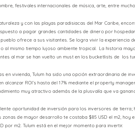
mbre, festivales internacionales de música, arte, entre mucho
turaleza y con las playas paradisiacas del Mar Caribe, encon
spuesto a pagar grandes cantidades de dinero por hospedars
pueblo ofrece a sus visitantes. Se logra vivir la experiencia 
ero al mismo tiempo lujoso ambiente tropical. La historia may
tes al mar se han vuelto un must en los bucketlists de los tur
tas en vivienda, Tulum ha sido una opción extraordinaria de in
en alcanzar ROI’s hasta del 17% mediante el property manage
ndimiento muy atractivo además de la plusvalía que va ganand
ente oportunidad de inversión para los inversores de tierra;
as zonas de mayor desarrollo te costaba $85 USD el m2, hoy 
D por m2. Tulum está en el mejor momento para invertir.