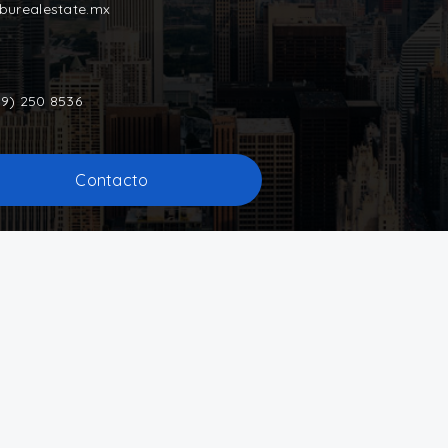
iburealestate.mx
9) 250 8536
Contacto