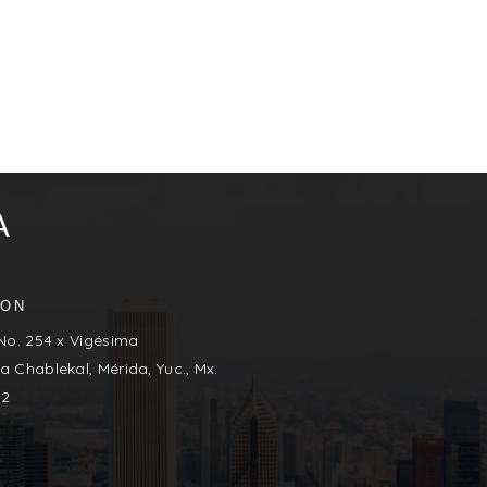
A
ION
 No. 254 x Vigésima
a Chablekal, Mérida, Yuc., Mx.
02