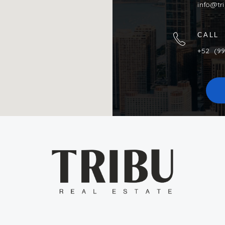
info@tr
CALL
+52 (99