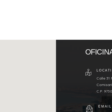
OFICIN
LOCAT
Calle 31
Comisarí
C.P. 973
EMAIL