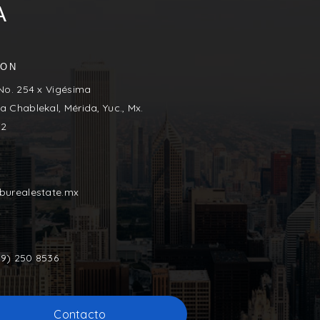
A
ION
 No. 254 x Vigésima
a Chablekal, Mérida, Yuc., Mx.
02
iburealestate.mx
9) 250 8536
Contacto