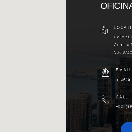
OFICIN
LOCAT
Calle 31
Comisarí
C.P. 973
EMAIL
info@tr
CALL
+52 (99